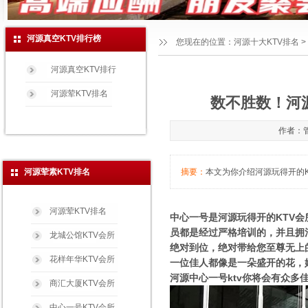
河源真空KTV排行榜
您现在的位置：
河源十大KTV排名
>
河源真空KTV排行
河源荤KTV排名
数不胜数！河源
作者：管
河源荤素KTV排名
摘要：
本文为你介绍河源玩得开的KT
河源荤KTV排名
中心一号是河源玩得开的KTV
员都是经过严格培训的，并且拥
龙城公馆KTV会所
绝对到位，绝对带给您至尊无上
花样年华KTV会所
一位佳人都像是一朵盛开的花，
河源中心一号ktv你将会有众多
商汇大厦KTV会所
中心一号KTV会所